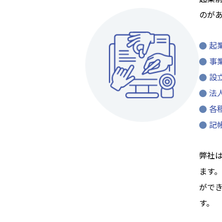
のが
起
事
設
法
各
記
弊社
ます
がで
す。